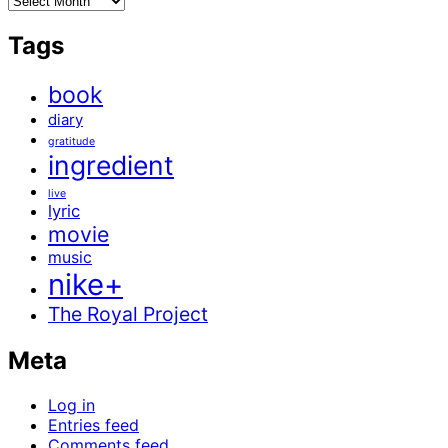
Tags
book
diary
gratitude
ingredient
live
lyric
movie
music
nike+
The Royal Project
Meta
Log in
Entries feed
Comments feed