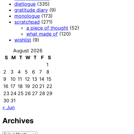
dietlogue
(335)
gratitude diary
(9)
monologue
(173)
scratchpad
(271)
a piece of thought
(52)
what made of
(120)
wishlist
(9)
August 2026
S
M
T
W
T
F
S
1
2
3
4
5
6
7
8
9
10
11
12
13
14
15
16
17
18
19
20
21
22
23
24
25
26
27
28
29
30
31
« Jun
Archives
Archives