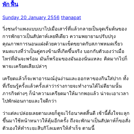
พัก ฟื้น
Sunday 20 January 2556
thanapat
วิ่งชนกำแพงแบบเบาไปเมื่อเสาร์ที่แล้วกลายเป็นจุดเริ่มต้นของ
การพักยาวเป็นสัปดาห์เลยทีเดียว ความพยายามปรับปรุง
คุณภาพการนอนแฝงด้วยความเข็ดขยาดกับสภาพหมดเรี่ยว
หมดแรงที่ว่าเป็นคู่ตรงข้ามที่เกิดขึ้นจริง บอกกับตัวเองว่าเมื่อ
ไหร่ที่มันจะพร้อม มันก็พร้อมของมันเองนั่นแหละ คิดมากไปก็
พาจะเครียดเสียเปล่าๆ
เครียดแล้วก็จะพาอารมณ์งุ่นง่านและออกหาของกินใส่ปาก ทั้ง
ที่เรียนรู้ครั้งแล้วครั้งเล่าว่าร่างกายจะทำงานได้ไม่ดียามนั้น
ภารกิจต่างๆ ก็นำความเครียดมาให้มากพอแล้ว น่าจะเอาเวลา
ไปพักผ่อนกายและใจดีกว่า
ว่าแต่ละปล่อยเลยตามเลยก็ดูจะไร้อนาคตสิ้นดี เช้านี้ตั้งใจจะลุก
ขึ้นมาใช้หน้าหนาวให้คุ้มอีกครั้ง ถึงจะพักมาเป็นสัปดาห์ก็ขอสั่ง
ตัวเองให้ทำระยะสิบกิโลเมตรให้สำเร็จ ตามนี้