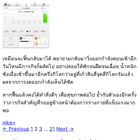
เหมือนจะฟิ้นกลับมาได้ พยายามกลับมาวิ่งออกกำลังตอนเช้าอีก
วันไหนมีภารกิจก็ผลัดไป อย่าปล่อยให้พักจนฝืดจนเฉื่อย น้ำหนัก
ชั่งเมื่อเช้าขึ้นมาอีกครึ่งกิโลกว่าอยู่ที่เก้าสิบสี่จุดสี่กิโลกรัมแล้ว
ผลจากการงดออกกำลังเห็นได้ชัด
หากฟื้นแล้วคงได้ทำสิ่งดีๆ เพื่อสุขภาพต่อไป ย้ำกับตัวเองอีกครั้ง
ว่าภารกิจสำคัญที่รออยู่ข้างหน้าต้องการร่างกายที่แข็งแรงมาก
พอ
nike+
Posts
← Previous
1
2
3
…
21
Next →
navigation