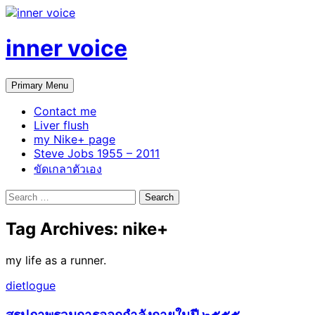
Skip
to
content
inner voice
Search
Primary Menu
Contact me
Liver flush
my Nike+ page
Steve Jobs 1955 – 2011
ขัดเกลาตัวเอง
Search
for:
Tag Archives: nike+
my life as a runner.
dietlogue