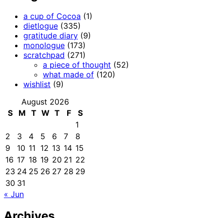
a cup of Cocoa
(1)
dietlogue
(335)
gratitude diary
(9)
monologue
(173)
scratchpad
(271)
a piece of thought
(52)
what made of
(120)
wishlist
(9)
August 2026
S
M
T
W
T
F
S
1
2
3
4
5
6
7
8
9
10
11
12
13
14
15
16
17
18
19
20
21
22
23
24
25
26
27
28
29
30
31
« Jun
Archives