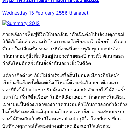
สรุปภาพรวมการออกกำลังกายในปี ๒๕๕๕
Wednesday 13 February 2556
thanapat
ภายหลังการฟื้นฟูชีวิตให้พอกลับมาดำเนินต่อไปหลังเหตุการณ์
วิบัติภัยได้แล้ว ความตั้งใจแรกของปีก็คือออกวิ่งเพื่อสร้างตัวเอง
ขึ้นมาใหม่อีกครั้ง ระหว่างที่ต้องหนีอย่างทุลักทุเลและยังต้อง
กลับมากอบกู้สิ่งที่เหลืออยู่ในช่วงท้ายของปี การเริ่มต้นหัดออก
กำลังใหม่อีกครั้งเป็นส่ิงจำเป็นอย่างยิ่งในชีวิต
แต่ภารกิจต่างๆ ก็ยังไม่สำเร็จเสร็จสิ้นไปหมด มีภารกิจใหม่ๆ
เริ่มต้นขึ้นอีกครั้งตั้งแต่เริ่มปีใหม่นี้ด้วยเช่นกัน สองเดือนแรก
ของปีถือได้ว่าเป็นช่วงเริ่มต้นกลับมาออกกำลังกายให้ได้อีกครั้ง
แนวโน้มเริ่มดีขึ้นเรื่อยๆ ในอีกสี่เดือนต่อมา โดยเฉพาะในเดือน
เมษายนเป็นช่วงเวลาของการครบรอบห้าปีกับการออกกำลังด้วย
ไนกี้พลัส และเดือนมิถุนายนเป็นช่วงเวลาที่สามารถสะสมระยะ
ทางได้ถึงหลักเก้าพันกิโลเมตรอย่างน่าภูมิใจ โดยมีการเขียน
บันทึกเหตุการณ์ทั้งสองช่วงอย่างละเอียดเอาไว้แล้วด้วย