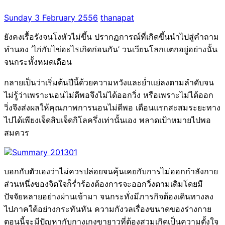
Sunday 3 February 2556
thanapat
ยังคงเรื้อรังจนโงหัวไม่ขึ้น ปรากฏการณ์ที่เกิดขึ้นนำไปสู่คำถาม
ทำนอง ‘ไก่กับไข่อะไรเกิดก่อนกัน’ วนเวียนโลกแตกอยู่อย่างนั้น
จนกระทั้งหมดเดือน
กลายเป็นว่าเริ่มต้นปีนี้ด้วยความหวังและย่ำแย่ลงตามลำดับจน
ไม่รู้ว่าเพราะนอนไม่ดีพอจึงไม่ได้ออกวิ่ง หรือเพราะไม่ได้ออก
วิ่งจึงส่งผลให้คุณภาพการนอนไม่ดีพอ เดือนแรกสะสมระยะทาง
ไปได้เพียงเจ็ดสิบเจ็ดกิโลครึ่งเท่านั้นเอง พลาดเป้าหมายไปพอ
สมควร
บอกกับตัวเองว่าไม่ควรปล่อยจนคุ้นเคยกับการไม่ออกกำลังกาย
ส่วนหนึ่งของจิตใจก็ร่ำร้องต้องการจะออกวิ่งตามเดิมโดยมี
ปัจจัยหลายอย่างผ่านเข้ามา จนกระทั่งมีภารกิจต้องเดินทางลง
ไปภาคใต้อย่างกระทันหัน ความกังวลเรื่องขนาดของร่างกาย
ตอนนี้จะมีปัญหากับกางเกงขายาวที่ต้องสวมเกิดเป็นความตั้งใจ