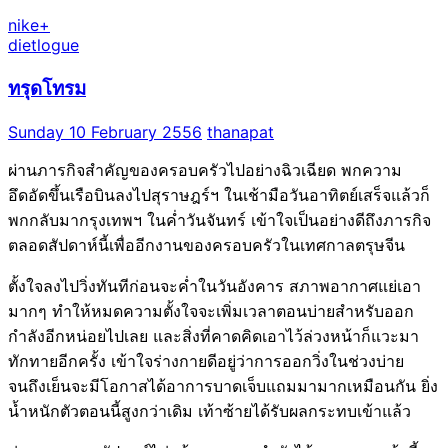
nike+
dietlogue
ทรุดโทรม
Sunday 10 February 2556
thanapat
ผ่านภารกิจสำคัญของครอบครัวไปอย่างฉิวเฉียด พกความ
อึดอัดขึ้นเรือบินลงไปสุราษฎร์ฯ ในเช้ามือวันอาทิตย์เสร็จแล้วก็
พกกลับมากรุงเทพฯ ในค่ำวันจันทร์ เข้าใจเป็นอย่างดีถึงภารกิจ
ตลอดสัปดาห์นี้เพื่ออีกงานของครอบครัวในเทศกาลตรุษจีน
ตั้งใจลงไปวิ่งทันทีก่อนจะค่ำในวันอังคาร สภาพอากาศแย่เอา
มากๆ ทำให้หมดความตั้งใจจะเพิ่มเวลาตอนบ่ายสำหรับออก
กำลังอีกหน่อยไปเลย และสิ่งที่คาดคิดเอาไว้ล่วงหน้าก็แวะมา
ทักทายอีกครั้ง เข้าใจร่างกายดีอยู่ว่าการออกวิ่งในช่วงบ่าย
จนถึงเย็นจะมีโอกาสได้อาการบาดเจ็บแถมมามากเหมือนกัน ยิ่ง
น้ำหนักตัวตอนนี้สูงกว่าเดิม เท้าซ้ายได้รับผลกระทบเข้าแล้ว